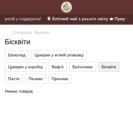
 третій у подарунок!
🍵 Елітний чай з усього світу 🫖 Пуер · У
Солодощі
Бісквіти
Бісквіти
Шоколад
Цукерки у м'якій упаковці
Цукерки у коробці
Вафлі
Батончики
Бісквіти
Пасти
Печиво
Пряники
Немає товарів