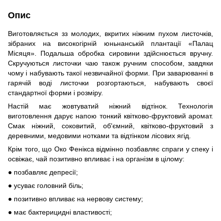
Опис
Виготовляється зз молодих, вкритих ніжним пухом листочків,
зібраних на високогірній юньнанській плантації «Палац
Місяця». Подальша обробка сировини здійснюється вручну.
Скручуються листочки чаю також ручним способом, завдяки
чому і набувають такої незвичайної форми. При заварюванні в
гарячій воді листочки розгортаються, набувають своєї
стандартної форми і розміру.
Настій має жовтуватий ніжний відтінок. Технологія
виготовлення дарує напою тонкий квітково-фруктовий аромат.
Смак ніжний, соковитий, об'ємний, квітково-фруктовий з
деревними, медовими нотками та відтінком лісових ягід.
Крім того, що Око Фенікса відмінно позбавляє спраги у спеку і
освіжає, чай позитивно впливає і на організм в цілому:
● позбавляє депресії;
● усуває головний біль;
● позитивно впливає на нервову систему;
● має бактерицидні властивості;