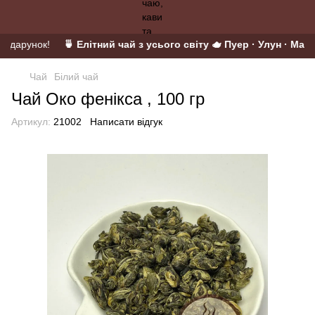
подарунок!
🍵 Елітний чай з усього світу 🫖 Пуер · Улун · Матча
Чай
Білий чай
Чай Око фенікса , 100 гр
Артикул:
21002
Написати відгук