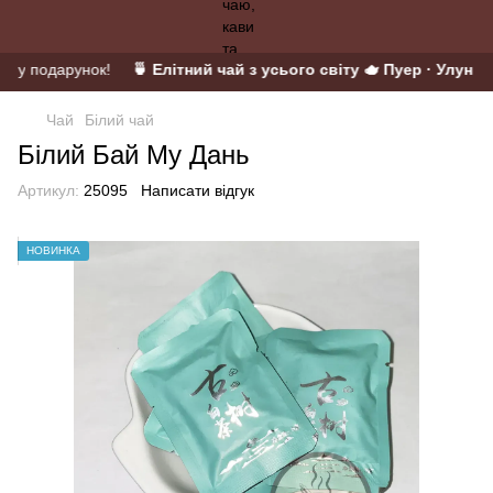
й у подарунок!
🍵 Елітний чай з усього світу 🫖 Пуер · Улун · М
Чай
Білий чай
Білий Бай Му Дань
Артикул:
25095
Написати відгук
НОВИНКА