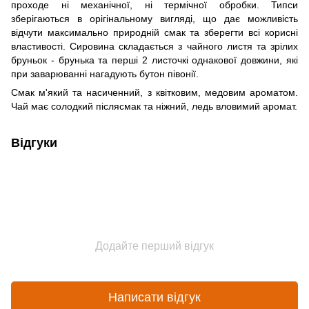
проходе ні механічної, ні термічної обробки. Типси
зберігаються в орігінальному вигляді, що дає можливість
відчути максимально природній смак та зберегти всі корисні
властивості. Сировина складається з чайного листя та зрілих
бруньок - брунька та перші 2 листочкі однакової довжини, які
при заварюванні нагадують бутон півонії.
Смак м'який та насиченний, з квітковим, медовим ароматом.
Чай має солодкий післясмак та ніжний, ледь вловимий аромат.
Відгуки
Додайте перший відгук
Написати відгук