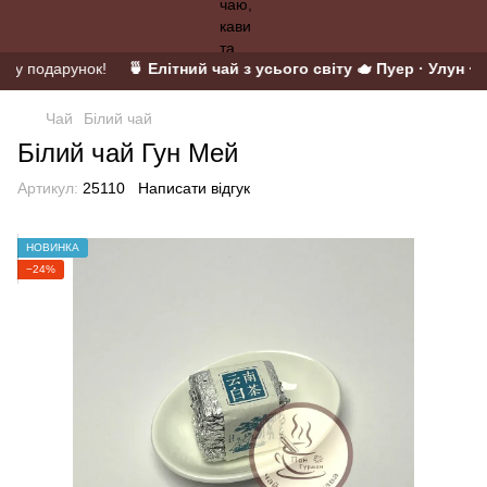
й у подарунок!
🍵 Елітний чай з усього світу 🫖 Пуер · Улун · М
Чай
Білий чай
Білий чай Гун Мей
Артикул:
25110
Написати відгук
НОВИНКА
−24%