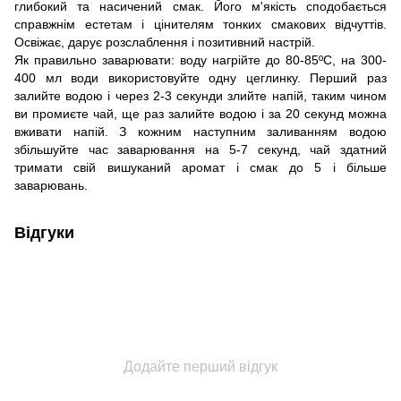
глибокий та насичений смак. Його м'якість сподобається
справжнім естетам і цінителям тонких смакових відчуттів.
Освіжає, дарує розслаблення і позитивний настрій.
Як правильно заварювати: воду нагрійте до 80-85ºС, на 300-
400 мл води використовуйте одну цеглинку. Перший раз
залийте водою і через 2-3 секунди злийте напій, таким чином
ви промиєте чай, ще раз залийте водою і за 20 секунд можна
вживати напій. З кожним наступним заливанням водою
збільшуйте час заварювання на 5-7 секунд, чай здатний
тримати свій вишуканий аромат і смак до 5 і більше
заварювань.
Відгуки
Додайте перший відгук