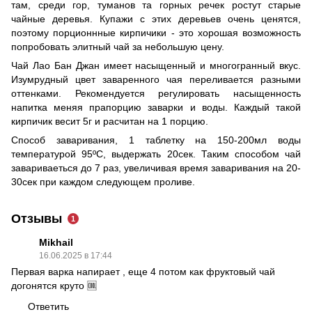
там, среди гор, туманов та горных речек ростут старые
чайные деревья. Купажи с этих деревьев очень ценятся,
поэтому порционнные кирпичики - это хорошая возможность
попробовать элитный чай за небольшую цену.
Чай Лао Бан Джан имеет насыщенный и многогранный вкус.
Изумрудный цвет заваренного чая переливается разными
оттенками. Рекомендуется регулировать насыщенность
напитка меняя прапорцию заварки и воды. Каждый такой
кирпичик весит 5г и расчитан на 1 порцию.
Способ заваривания, 1 таблетку на 150-200мл воды
температурой 95ºС, выдержать 20сек. Таким способом чай
завариваеться до 7 раз, увеличивая время заваривания на 20-
30сек при каждом следующем проливе.
Отзывы
1
Mikhail
16.06.2025 в 17:44
Первая варка напирает , еще 4 потом как фруктовый чай
догонятся круто 🆒
Ответить