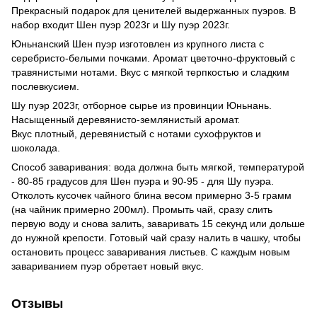
Прекрасный подарок для ценителей выдержанных пуэров. В
набор входит Шен пуэр 2023г и Шу пуэр 2023г.
Юньнанский Шен пуэр изготовлен из крупного листа с
серебристо-белыми почками. Аромат цветочно-фруктовый с
травянистыми нотами. Вкус с мягкой терпкостью и сладким
послевкусием.
Шу пуэр 2023г, отборное сырье из провинции Юньнань.
Насыщенный деревянисто-землянистый аромат.
Вкус плотный, деревянистый с нотами сухофруктов и
шоколада.
Способ заваривания: вода должна быть мягкой, температурой
- 80-85 градусов для Шен пуэра и 90-95 - для Шу пуэра.
Отколоть кусочек чайного блина весом примерно 3-5 грамм
(на чайник примерно 200мл). Промыть чай, сразу слить
первую воду и снова залить, заваривать 15 секунд или дольше
до нужной крепости. Готовый чай сразу налить в чашку, чтобы
остановить процесс заваривания листьев. С каждым новым
завариванием пуэр обретает новый вкус.
Отзывы