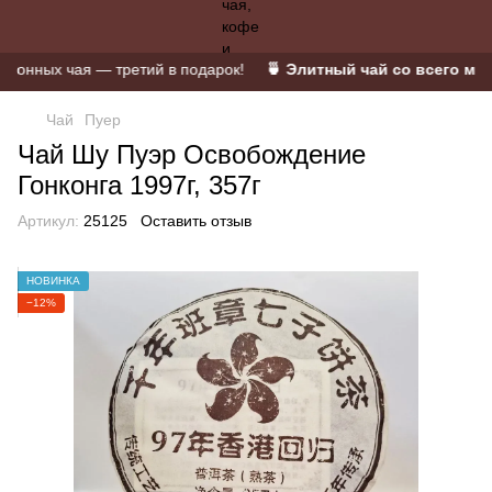
нных чая — третий в подарок!
🍵 Элитный чай со всего мира 
Чай
Пуер
Чай Шу Пуэр Освобождение
Гонконга 1997г, 357г
Артикул:
25125
Оставить отзыв
НОВИНКА
−12%