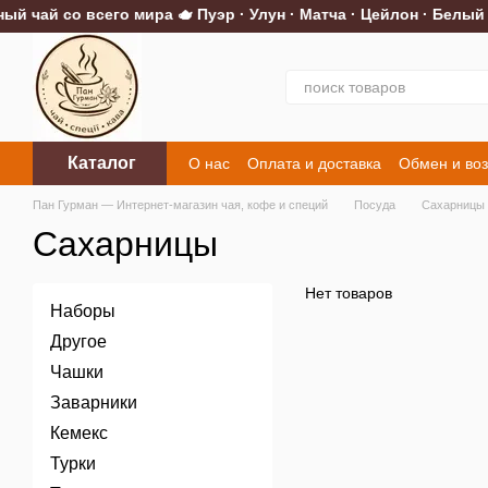
й чай со всего мира 🫖 Пуэр · Улун · Матча · Цейлон · Белый 
Перейти к основному контенту
Каталог
О нас
Оплата и доставка
Обмен и воз
Контакты
Пан Гурман — Интернет-магазин чая, кофе и специй
Посуда
Сахарницы
Сахарницы
Нет товаров
Наборы
Другое
Чашки
Заварники
Кемекс
Турки