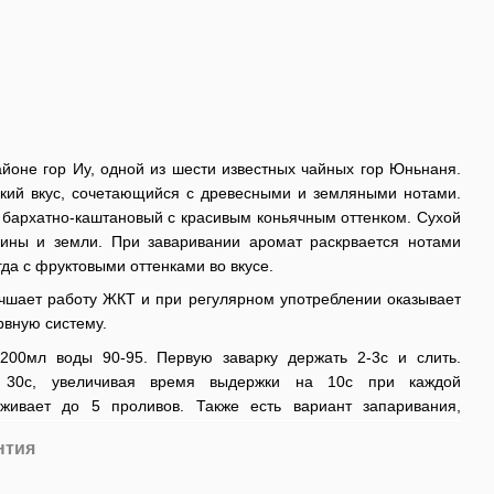
айоне гор Иу, одной из шести известных чайных гор Юньнаня.
окий вкус, сочетающийся с древесными и земляными нотами.
 бархатно-каштановый с красивым коньячным оттенком. Сухой
сины и земли. При заваривании аромат раскрвается нотами
гда с фруктовыми оттенками во вкусе.
учшает работу ЖКТ и при регулярном употреблении оказывает
рвную систему.
 200мл воды 90-95. Первую заварку держать 2-3с и слить.
 30с, увеличивая время выдержки на 10с при каждой
живает до 5 проливов. Также есть вариант запаривания,
нтия