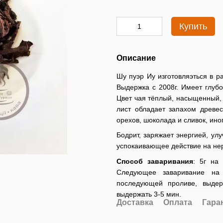
Купить
Описание
Шу пуэр Иу изготовляэться в р
Выдержка с 2008г. Имеет глуб
Цвет чая тёплый, насыщенный,
лист обладает запахом древе
орехов, шоколада и сливок, ино
Бодрит, заряжает энергией, ул
успокаивающее действие на не
Способ заваривания
: 5г на
Следующее заваривание на
последующей проливе, выдер
выдержать 3-5 мин.
Доставка
Оплата
Гара