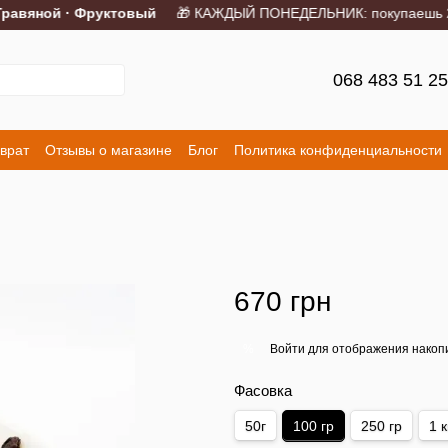
авяной · Фруктовый
🎁 КАЖДЫЙ ПОНЕДЕЛЬНИК: покупаешь 2 пор
068 483 51 2
врат
Отзывы о магазине
Блог
Политика конфиденциальности
670 грн
Войти
для отображения накопи
%
Фасовка
50г
100 гр
250 гр
1 к