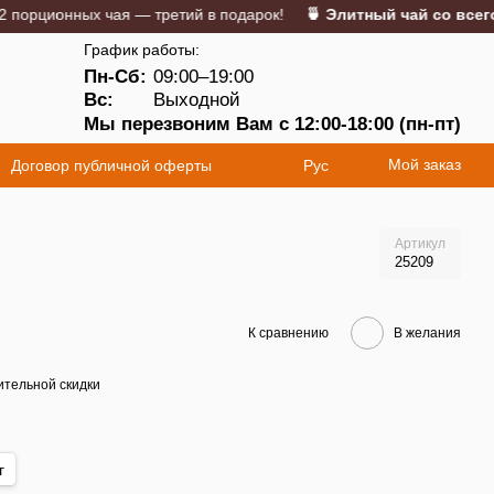
ционных чая — третий в подарок!
🍵 Элитный чай со всего ми
График работы:
Пн-Сб:
09:00–19:00
5
Вс:
Выходной
Мы перезвоним Вам с 12:00-18:00 (пн-пт)
Мой заказ
Договор публичной оферты
Рус
Артикул
25209
К сравнению
В желания
тельной скидки
г