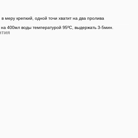
в меру крепкий, одной точи хватит на два пролива
у на 400мл воды температурой 95ºС, выдержать 3-5мин.
нтия