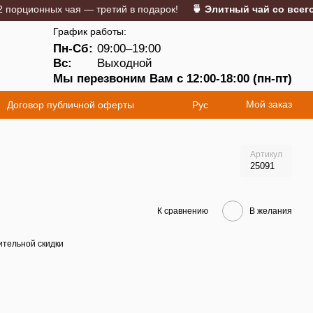
ционных чая — третий в подарок!
🍵 Элитный чай со всего ми
График работы:
Пн-Сб:
09:00–19:00
5
Вс:
Выходной
Мы перезвоним Вам с 12:00-18:00 (пн-пт)
Мой заказ
Договор публичной оферты
Рус
Артикул
25091
К сравнению
В желания
тельной скидки