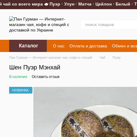
й со всего мира 🫖 Пуэр · Улун · Матча · Цейлон · Белый · Тр
Перейти к основному контенту
Каталог
О нас
Оплата и доставка
Обмен и воз
Контакты
Пан Гурман — Интернет-магазин чая, кофе и специй
Чай
Пуер
Шен Пуэр Мэнхай
В наличии
Оставить отзыв
НОВИНКА