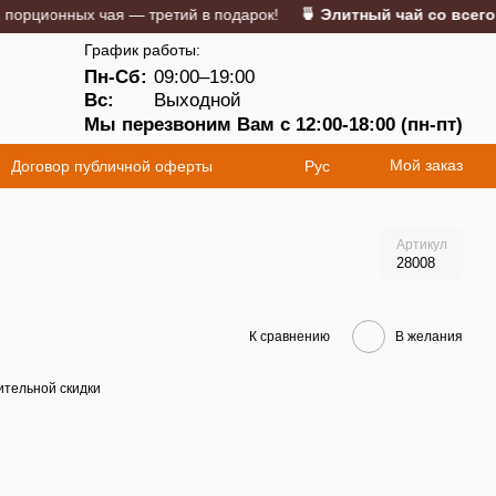
ионных чая — третий в подарок!
🍵 Элитный чай со всего мир
График работы:
Пн-Сб:
09:00–19:00
5
Вс:
Выходной
Мы перезвоним Вам с 12:00-18:00 (пн-пт)
Мой заказ
Договор публичной оферты
Рус
Артикул
28008
К сравнению
В желания
тельной скидки