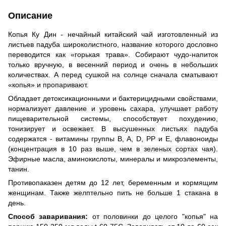
Описание
Копья Ку Дин - нечайный китайский чай изготовленный из
листьев падуба широколистного, название которого дословно
переводится как «горькая трава». Собирают чудо-напиток
только вручную, в весенний период и очень в небольших
количествах. А перед сушкой на солнце сначала сматывают
«копья» и пропаривают.
Обладает детоксикационными и бактерицидными свойствами,
нормализует давление и уровень сахара, улучшает работу
пищеварительной системы, способствует похудению,
тонизирует и освежает. В высушенных листьях падуба
содержатся - витамины группы В, А, D, РР и Е, флавоноиды
(концентрация в 10 раз выше, чем в зеленых сортах чая).
Эфирные масла, аминокислоты, минералы и микроэлементы,
танин.
Противопаказен детям до 12 лет, беременным и кормящим
женщинам. Также желптельно пить не больше 1 стакана в
день.
Способ заваривания:
от половинки до целого "копья" на