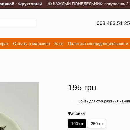
яной · Фруктовый
🎁 КАЖДЫЙ ПОНЕДЕЛЬНИК: покупаешь 2 порци
068 483 51 2
врат
Отзывы о магазине
Блог
Политика конфиденциальности
195 грн
Войти
для отображения накопи
%
Фасовка
100 гр
250 гр