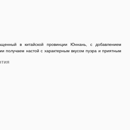
ащенный в китайской провинции Юннань, с добавлением
нии получаем настой с характерным вкусом пуэра и приятным
нтия