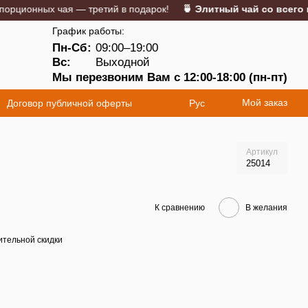
онных чая — третий в подарок!
🍵 Элитный чай со всего мира
График работы:
Пн-Сб:
09:00–19:00
5
Вс:
Выходной
Мы перезвоним Вам с 12:00-18:00 (пн-пт)
Мой заказ
Договор публичной оферты
Рус
Артикул
25014
К сравнению
В желания
тельной скидки