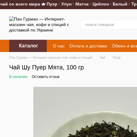
со всего мира 🫖 Пуэр · Улун · Матча · Цейлон · Белый · Трав
Перейти к основному контенту
Каталог
О нас
Оплата и доставка
Обмен и воз
Контакты
Пан Гурман — Интернет-магазин чая, кофе и специй
Чай
Пуер
Чай Шу Пуер Мята, 100 гр
В наличии
Оставить отзыв