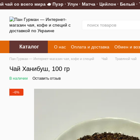
ай со всего мира 🫖 Пуэр · Улун · Матча · Цейлон · Белый · Т
Перейти к основному контенту
Каталог
О нас
Оплата и доставка
Обмен и воз
Контакты
Пан Гурман — Интернет-магазин чая, кофе и специй
Чай
Травяной чай
Чай Ханибуш, 100 гр
В наличии
Оставить отзыв
−6%