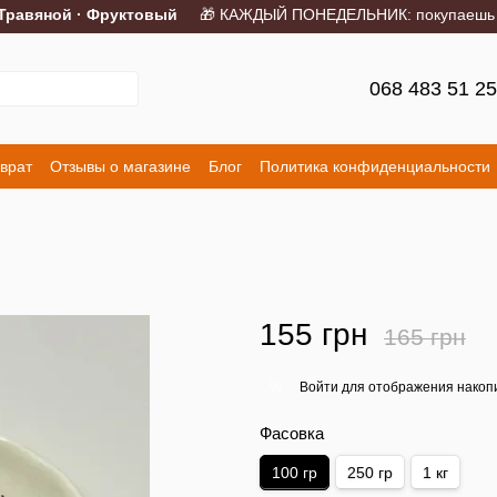
равяной · Фруктовый
🎁 КАЖДЫЙ ПОНЕДЕЛЬНИК: покупаешь 2 по
068 483 51 2
врат
Отзывы о магазине
Блог
Политика конфиденциальности
155 грн
165 грн
Войти
для отображения накопи
%
Фасовка
100 гр
250 гр
1 кг