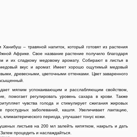
и Ханибуш – травяной напиток, который готовят из растения
Южной Африке. Свое название растение получило благодаря
м и их сладкому медовому аромату. Собирают в листья в
 медовый вкус и аромат. Имеет хорошо ощутимый медовый
выми, древесными, цветочными оттенками. Цвет заваренного
насыщенный.
адает мягким успокаивающим и расслабляющим свойством,
ие, помогает регулировать уровень сахара в крови. Также
притупляет чувства голода и стимулирует сжигания жировых
е простудных заболеваний, кашля. Увеличивает лактацию,
, климактерического периода, улучшает тонус кожи.
 сушеных листьев на 200 мл залейть кипятком, накрыть и дать
. Затем процедить и наслаждайться.