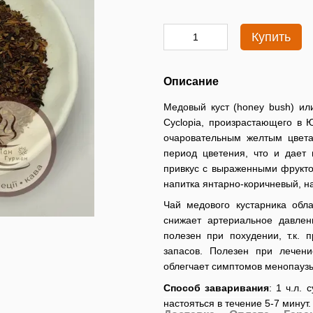
Купить
Описание
Медовый куст (honey bush) ил
Cyclopiа, произрастающего в 
очаровательным желтым цвета
период цветения, что и дает
привкус с выраженными фрукто
напитка янтарно-коричневый, 
Чай медового кустарника обл
снижает артериальное давлен
полезен при похудении, т.к. 
запасов. Полезен при лечени
облегчает симптомов менопаузы
Способ заваривания
: 1 ч.л.
настояться в течение 5-7 минут