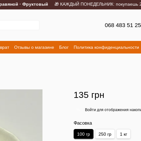
вяной · Фруктовый
🎁 КАЖДЫЙ ПОНЕДЕЛЬНИК: покупаешь 2 порц
068 483 51 2
врат
Отзывы о магазине
Блог
Политика конфиденциальности
135 грн
Войти
для отображения накопи
%
Фасовка
100 гр
250 гр
1 кг