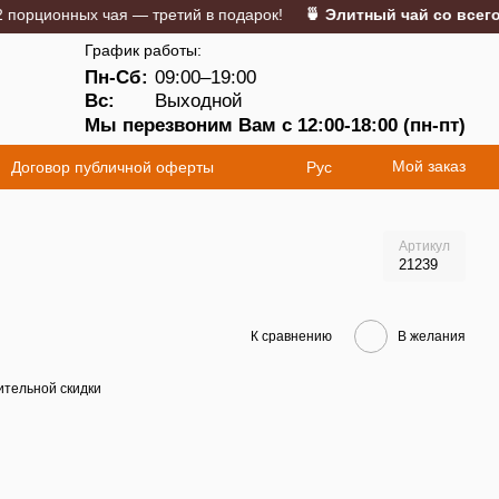
ионных чая — третий в подарок!
🍵 Элитный чай со всего мир
График работы:
Пн-Сб:
09:00–19:00
5
Вс:
Выходной
Мы перезвоним Вам с 12:00-18:00 (пн-пт)
Мой заказ
Договор публичной оферты
Рус
Артикул
21239
К сравнению
В желания
тельной скидки