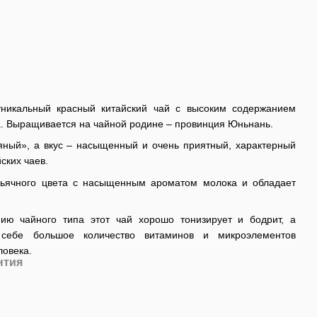
уникальный красный китайский чай с высоким содержанием
а. Выращивается на чайной родине – провинция Юньнань.
ряный», а вкус – насыщенный и очень приятный, характерный
ских чаев.
оньячного цвета с насыщенным ароматом молока и обладает
ию чайного типа этот чай хорошо тонизирует и бодрит, а
 себе большое количество витаминов и микроэлементов
ловека.
нтия