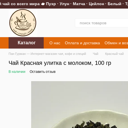
 со всего мира 🫖 Пуэр · Улун · Матча · Цейлон · Белый · Тра
Перейти к основному контенту
Каталог
О нас
Оплата и доставка
Обмен и воз
Контакты
Пан Гурман — Интернет-магазин чая, кофе и специй
Чай
Красный чай
Чай Красная улитка с молоком, 100 гр
В наличии
Оставить отзыв