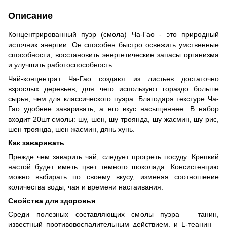
Описание
Концентрированный пуэр (смола) Ча-Гао - это природный
источник энергии. Он способен быстро освежить умственные
способности, восстановить энергетические запасы организма
и улучшить работоспособность.
Чай-концентрат Ча-Гао создают из листьев достаточно
взрослых деревьев, для чего используют гораздо больше
сырья, чем для классического пуэра. Благодаря текстуре Ча-
Гао удобнее заваривать, а его вкус насыщеннее. В набор
входит 20шт смолы: шу, шен, шу троянда, шу жасмин, шу рис,
шен троянда, шен жасмин, дянь хунь.
Как заваривать
Прежде чем заварить чай, следует прогреть посуду. Крепкий
настой будет иметь цвет темного шоколада. Консистенцию
можно выбирать по своему вкусу, изменяя соотношение
количества воды, чая и времени настаивания.
Свойства для здоровья
Среди полезных составляющих смолы пуэра – танин,
известный противовоспалительным действием, и L-теанин –