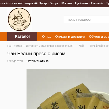
 со всего мира 🫖 Пуэр · Улун · Матча · Цейлон · Белый · Тра
Перейти к основному контенту
Каталог
О нас
Оплата и доставка
Обмен и воз
Контакты
Пан Гурман — Интернет-магазин чая, кофе и специй
Чай
Белый чай с до
Чай Белый пресс с рисом
Ожидается
Оставить отзыв