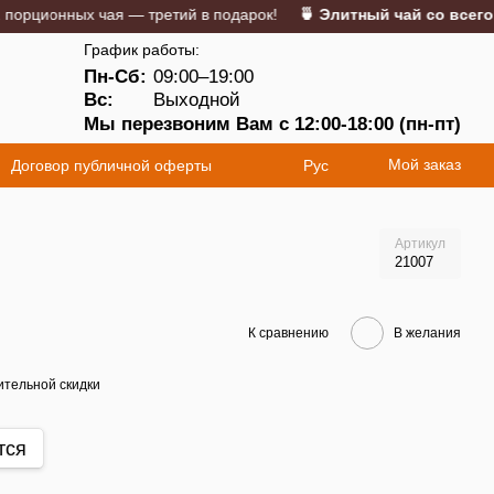
ионных чая — третий в подарок!
🍵 Элитный чай со всего мир
График работы:
Пн-Сб:
09:00–19:00
5
Вс:
Выходной
Мы перезвоним Вам с 12:00-18:00 (пн-пт)
Мой заказ
Договор публичной оферты
Рус
Артикул
21007
К сравнению
В желания
тельной скидки
тся