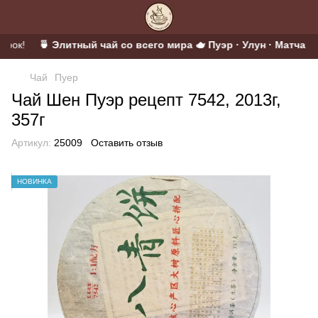
арок!
🍵 Элитный чай со всего мира 🫖 Пуэр · Улун · Матча · Ц
Чай
Пуер
Чай Шен Пуэр рецепт 7542, 2013г,
357г
Артикул:
25009
Оставить отзыв
НОВИНКА