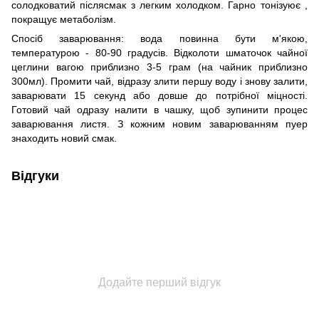
солодковатий післясмак з легким холодком. Гарно тонізуює ,
покращує метаболізм.
Спосіб заварювання: вода повинна бути м'якою,
температурою - 80-90 градусів. Відколоти шматочок чайної
цеглини вагою приблизно 3-5 грам (на чайник приблизно
300мл). Промити чай, відразу злити першу воду і знову залити,
заварювати 15 секунд або довше до потрібної міцності.
Готовий чай одразу налити в чашку, щоб зупинити процес
заварювання листя. З кожним новим заварюванням пуер
знаходить новий смак.
Відгуки
Додайте перший відгук