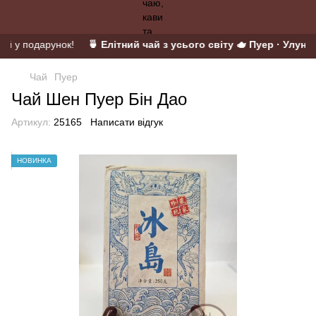
ій у подарунок!
🍵 Елітний чай з усього світу 🫖 Пуер · Улун · 
Чай
Пуер
Чай Шен Пуер Бін Дао
Артикул:
25165
Написати відгук
НОВИНКА