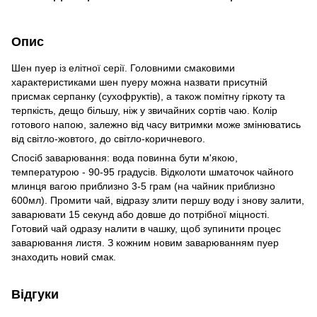
Опис
Шен пуер із елітної серії. Головними смаковими
характеристиками шен пуеру можна назвати присутній
присмак серпанку (сухофруктів), а також помітну гіркоту та
терпкість, дещо більшу, ніж у звичайних сортів чаю. Колір
готового напою, залежно від часу витримки може змінюватись
від світло-жовтого, до світло-коричневого.
Спосіб заварювання: вода повинна бути м'якою,
температурою - 90-95 градусів. Відколоти шматочок чайного
млинця вагою приблизно 3-5 грам (на чайник приблизно
600мл). Промити чай, відразу злити першу воду і знову залити,
заварювати 15 секунд або довше до потрібної міцності.
Готовий чай одразу налити в чашку, щоб зупинити процес
заварювання листя. З кожним новим заварюванням пуер
знаходить новий смак.
Відгуки