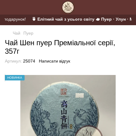
у подарунок!
🍵 Елітний чай з усього світу 🫖 Пуер · Улун · Мат
Чай
Пуер
Чай Шен пуер Преміальної серії,
357г
Артикул:
25074
Написати відгук
НОВИНКА