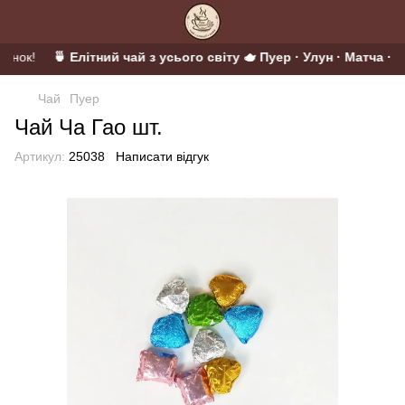
рунок!
🍵 Елітний чай з усього світу 🫖 Пуер · Улун · Матча · Ц
Чай
Пуер
Чай Ча Гао шт.
Артикул:
25038
Написати відгук