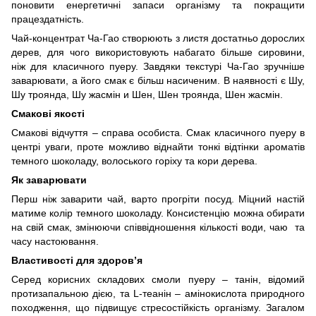
поновити енергетичні запаси організму та покращити
працездатність.
Чай-концентрат Ча-Гао створюють з листя достатньо дорослих
дерев, для чого використовують набагато більше сировини,
ніж для класичного пуеру. Завдяки текстурі Ча-Гао зручніше
заварювати, а його смак є більш насиченим. В наявності є Шу,
Шу троянда, Шу жасмін и Шен, Шен троянда, Шен жасмін.
Смакові якості
Смакові відчуття – справа особиста. Смак класичного пуеру в
центрі уваги, проте можливо віднайти тонкі відтінки ароматів
темного шоколаду, волоського горіху та кори дерева.
Як заварювати
Перш ніж заварити чай, варто прогріти посуд. Міцний настій
матиме колір темного шоколаду. Консистенцію можна обирати
на свій смак, змінюючи співвідношення кількості води, чаю та
часу настоювання.
Властивості для здоров’я
Серед корисних складових смоли пуеру – танін, відомий
протизапальною дією, та L-теанін – амінокислота природного
походження, що підвищує стресостійкість організму. Загалом